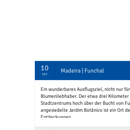
gehen – so nah, dass man das Trompeten d
spüren kann.
In der
Kalahari
begegnen wir den San, de
der Wüste, und lernen, wie sie mit Pflanze
uralte Weisheit, die uns tief berührt. Inmit
Baobabs schlafen wir unter Sternenhimmel
Schweigen voller Geschichten steckt.
10
Madeira | Funchal
Höhepunkt:
das Okavango-Delta. Per Gel
SEP
Boot und Kleinflugzeug erleben wir eines d
echten Paradiese. Krokodile, Leoparden, A
Ein wunderbares Ausflugsziel, nicht nur für
Leben pulsiert in jedem Tropfen Wasser un
Blumenliebhaber. Der etwa drei Kilometer
Und als das Flugzeug abhebt, gleiten wir w
Stadtzentrums hoch über der Bucht von F
das smaragdgrüne Labyrinth aus Kanälen 
angesiedelte Jardim Botânico ist ein Ort d
Entdeckungen.
Hier findest du dich wieder inmitten der