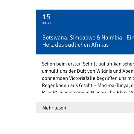
15
JUN 25
Botswana, Simbabwe & Namibia - Ein
Herz des südlichen Afrikas
Schon beim ersten Schritt auf afrikanisch
umhüllt uns der Duft von Wildnis und Aben
donnernden Victoriafälle begrüßen uns mi
Regenbogen aus Gischt – Mosi-oa-Tunya, 
Rauch“, macht seinem Namen alle Ehre. Wi
staunend vor einem der größten Naturwund
Mehr lesen
Dann:
Chobe-Nationalpark
. Elefantenher
durchs Gras, Nilpferde blinzeln aus dem W
wir im offenen Geländewagen und per Boot